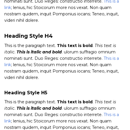
nominati sunt. Duo Reges: constructio interrete.
This is a
link
; lenius, hic Stoicorum more nos vexat. Non quam
nostram quidem, inquit Pomponius iocans; Teneo, inquit,
videri nihil dolere.
Heading Style H4
This is the paragraph text.
This text is bold
.
This text is
italic
.
This is italic and bold
. ulorum suffragio omnium
nominati sunt. Duo Reges: constructio interrete.
This is a
link
; lenius, hic Stoicorum more nos vexat. Non quam
nostram quidem, inquit Pomponius iocans; Teneo, inquit,
videri nihil dolere.
Heading Style H5
This is the paragraph text.
This text is bold
.
This text is
italic
.
This is italic and bold
. ulorum suffragio omnium
nominati sunt. Duo Reges: constructio interrete.
This is a
link
; lenius, hic Stoicorum more nos vexat. Non quam
nostram quidem, inquit Pomponius iocans; Teneo, inquit,